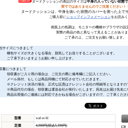
ヌードクッションの表記のサイズは
中身の入っていない状態で
実寸ではありませんのでご注意ください！
ヌードクッションは、中身を抜いた状態のカバーを測った上で
ご購入前に
ショップインフォメーション
をお読みく
画面上の色調は、モニターの機種やブラウザの設
実際の商品の色と異なって見えることがありま
ご了承の上、ご注文をお願い致します。
包サイズにつきまして
梱包サイズが大きくなる場合、脱気してお送りすることがございます。
ご了承下さいますようお願い申し上げます。
収書につきまして
領収書がご入り用の場合は、ご注文の際に備考欄にご記入ください。
メール添付、もしくは商品同梱にて対応させていただきます。
※クレジット決済の場合、正式な証憑はクレジット会社の明細等となりますの
※商品代引の場合、領収書は運送会社が発行いたします。宛名はお届け先名に
商品出荷後のご連絡には対応できかねる場合がございますので、ご了承くださ
型番
waf-re-bl
定価
4,900円(税込5,390円)