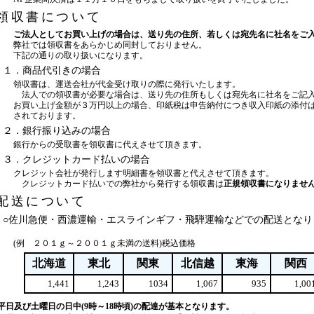
領収書について
ご法人としてお買い上げの場合は、送り先の住所、若しくは宛先名に社名をご
弊社では領収書をあらかじめ同封しておりません。
下記の通りの取り扱いになります。
１．商品代引きの場合
領収書は、運送会社が代金受け取りの際に発行いたします。
法人での領収書が必要な場合は、送り先の住所もしくは宛先名に社名をご記
お買い上げ金額が３万円以上の場合、印紙税は申告納付につき収入印紙の添付
されております。
２．銀行振り込みの場合
銀行からの受取書を領収書に代えさせて頂きます。
３．クレジットカード払いの場合
クレジット会社が発行します明細書を領収書と代えさせて頂きます。
クレジットカード払いでの弊社から発行する領収書は
正規領収書になりませ
配送について
○佐川急便・西濃運輸・エスラインギフ・飛騨運輸などでの配送となり
(例 ２０１ｇ～２００１ｇ未満の送料)税込価格
北海道
東北
関東
北信越
東海
関西
1,441
1,243
1034
1,067
935
1,00
平日及び土曜日の日中(9時～18時頃)の配達が基本となります。