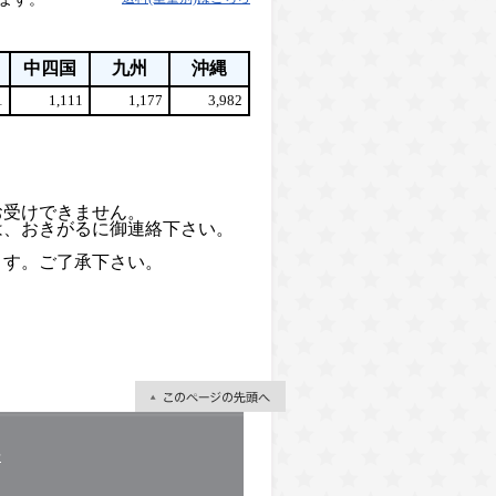
中四国
九州
沖縄
1
1,111
1,177
3,982
。
お受けできません。
は、おきがるに御連絡下さい。
ます。ご了承下さい。
せ