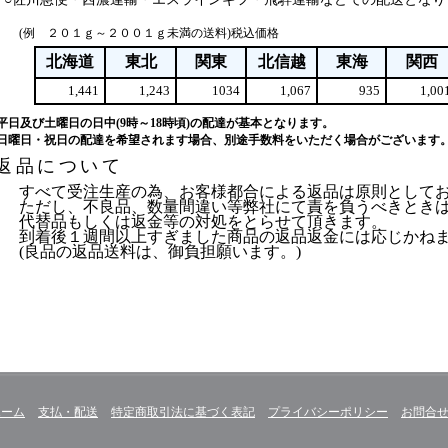
(例 ２０１ｇ～２００１ｇ未満の送料)税込価格
北海道
東北
関東
北信越
東海
関西
1,441
1,243
1034
1,067
935
1,00
平日及び土曜日の日中(9時～18時頃)の配達が基本となります。
日曜日・祝日の配達を希望されます場合、別途手数料をいただく場合がございます
返品について
すべて受注生産の為、お客様都合による返品は原則として
ただし、不良品、数量間違い等弊社にて責を負うべきとき
代替品もしくは返金等の対処をとらせて頂きます。
到着後１週間以上すぎました商品の返品返金には応じかね
(良品の返品送料は、御負担願います。)
ホーム
支払・配送
特定商取引法に基づく表記
プライバシーポリシー
お問合