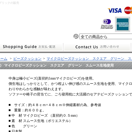
ァブリックの販売
ホーム
>
ビーズクッション
>
マイクロビーズクッション スクエア グリーン ス
マイクロビーズクッション スクエア グリーン スムース生地使用
中身は極小ビーズ(直径約1mmマイクロビーズ)を使用。
側生地はしっかりとして、かつ程よい伸び感のスムース生地を使用、マイク
わりやわらかな感触が味わえます。
ソファーや椅子の背当てに、ごろ寝用枕に大活躍のセアテビーズクッション
■ サイズ：約４８ｃｍ×４８ｃｍ※伸縮素材の為、参考値
■ 重量：約６００ｇ。
■ 中 材 マイクロビーズ （直径約０.５mm）
■ 素 材 スムース生地（ポリエステル）
■ 色 グリーン
■ 日本製