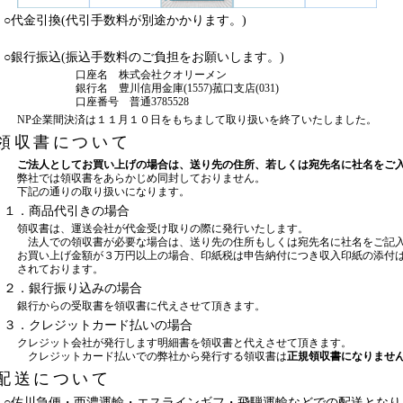
○代金引換(代引手数料が別途かかります。)
○銀行振込(振込手数料のご負担をお願いします。)
口座名 株式会社クオリーメン
銀行名 豊川信用金庫(1557)菰口支店(031)
口座番号 普通3785528
NP企業間決済は１１月１０日をもちまして取り扱いを終了いたしました。
領収書について
ご法人としてお買い上げの場合は、送り先の住所、若しくは宛先名に社名をご
弊社では領収書をあらかじめ同封しておりません。
下記の通りの取り扱いになります。
１．商品代引きの場合
領収書は、運送会社が代金受け取りの際に発行いたします。
法人での領収書が必要な場合は、送り先の住所もしくは宛先名に社名をご記
お買い上げ金額が３万円以上の場合、印紙税は申告納付につき収入印紙の添付
されております。
２．銀行振り込みの場合
銀行からの受取書を領収書に代えさせて頂きます。
３．クレジットカード払いの場合
クレジット会社が発行します明細書を領収書と代えさせて頂きます。
クレジットカード払いでの弊社から発行する領収書は
正規領収書になりませ
配送について
○佐川急便・西濃運輸・エスラインギフ・飛騨運輸などでの配送となり