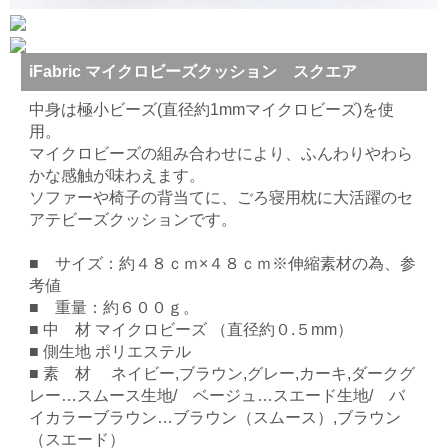
iFabric マイクロビーズクッション スクエア
中身は極小ビーズ(直径約1mmマイクロビーズ)を使
用。
マイクロビーズの組み合わせにより、ふんわりやわら
かな感触が味わえます。
ソファーや椅子の背当てに、ごろ寝用枕に大活躍のセ
アテビーズクッションです。
■ サイズ：約４８ｃｍ×４８ｃｍ※伸縮素材の為、参
考値
■ 重量：約６００ｇ。
■ 中 材 マイクロビーズ （直径約０.５mm）
■ 側生地 ポリエステル
■ 素 材 ネイビー,ブラウン,グレー,カーキ,ダークグ
レー…スムース生地/ ベージュ…スエード生地/ バ
イカラーブラウン…ブラウン（スムース）,ブラウン
（スエード）